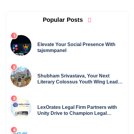
Popular Posts
Elevate Your Social Presence With
tajsmmpanel
Shubham Srivastava, Your Next
Literary Colossus Youth Wing Leader
Redefining Modern Boundaries of
Achievement
LexOrates Legal Firm Partners with
Unity Drive to Champion Legal
Empowerment for Women Across
India